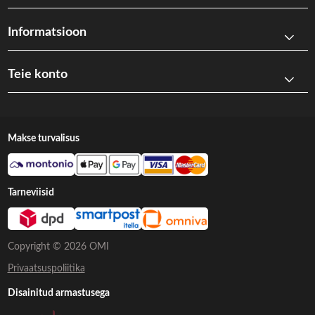
Informatsioon
Teie konto
Makse turvalisus
Tarneviisid
Copyright © 2026 OMI
Privaatsuspoliitika
Disainitud armastusega