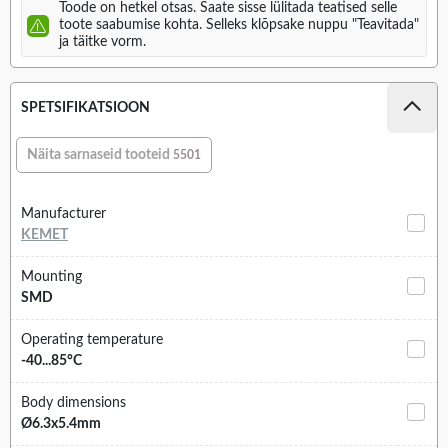
Toode on hetkel otsas. Saate sisse lülitada teatised selle
toote saabumise kohta. Selleks klõpsake nuppu "Teavitada"
ja täitke vorm.
SPETSIFIKATSIOON
Näita sarnaseid tooteid
5501
Manufacturer
KEMET
Mounting
SMD
Operating temperature
-40...85°C
Body dimensions
Ø6.3x5.4mm