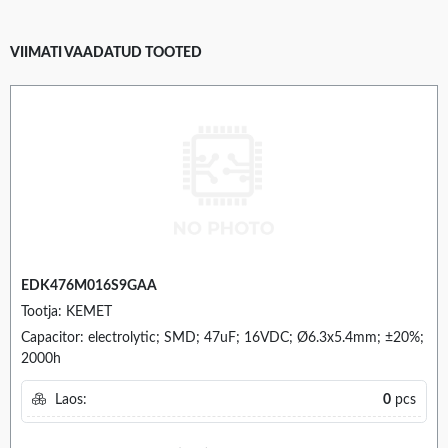
VIIMATI VAADATUD TOOTED
EDK476M016S9GAA
Tootja: KEMET
Capacitor: electrolytic; SMD; 47uF; 16VDC; Ø6.3x5.4mm; ±20%;
2000h
Laos:
0
pcs