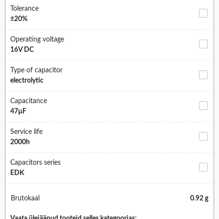
Tolerance
±20%
Operating voltage
16V DC
Type of capacitor
electrolytic
Capacitance
47µF
Service life
2000h
Capacitors series
EDK
Brutokaal
0.92 g
Vaata ülejäänud tooteid selles kategoorias: