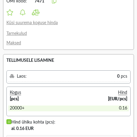
OMI kood:
7471
Küsi suurema koguse hinda
Tarnekulud
Maksed
TELLIMUSELE LISAMINE
Laos:
0
pcs
Kogus
Hind
[pcs]
[EUR/pcs]
20000+
0.16
Hind ühiku kohta (pcs):
al. 0.16 EUR