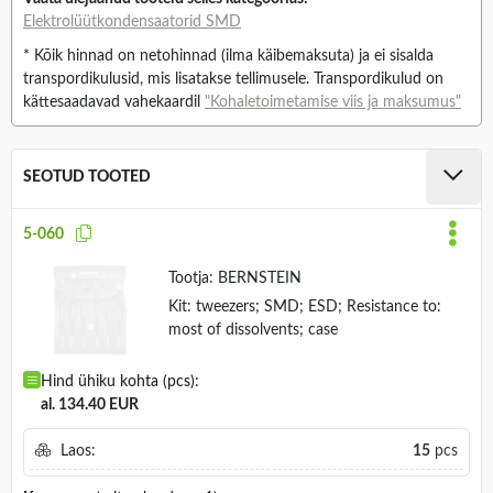
Elektrolüütkondensaatorid SMD
* Kõik hinnad on netohinnad (ilma käibemaksuta) ja ei sisalda
transpordikulusid, mis lisatakse tellimusele. Transpordikulud on
kättesaadavad vahekaardil
"Kohaletoimetamise viis ja maksumus"
SEOTUD TOOTED
5-060
Tootja:
BERNSTEIN
Kit: tweezers; SMD; ESD; Resistance to:
most of dissolvents; case
Hind ühiku kohta (pcs):
al. 134.40 EUR
Laos:
15
pcs