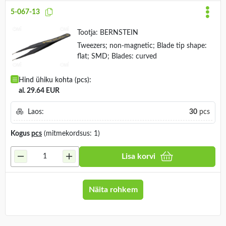
5-067-13
Tootja:
BERNSTEIN
Tweezers; non-magnetic; Blade tip shape:
flat; SMD; Blades: curved
Hind ühiku kohta (pcs):
al. 29.64 EUR
Laos:
30
pcs
Kogus
pcs
(mitmekordsus: 1)
Lisa korvi
Näita rohkem