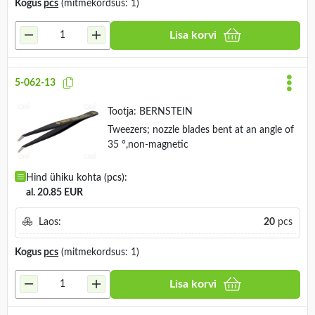
Kogus
pcs
(mitmekordsus: 1)
Lisa korvi
5-062-13
Tootja:
BERNSTEIN
Tweezers; nozzle blades bent at an angle of
35 °,non-magnetic
Hind ühiku kohta (pcs):
al. 20.85 EUR
Laos:
20
pcs
Kogus
pcs
(mitmekordsus: 1)
Lisa korvi