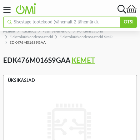
OTSI
Pealeht
Kataloog
Passiivelemendid
Kondensaatorid
Elektrolüütkondensaatorid
Elektrolüütkondensaatorid SMD
EDK476M016S9GAA
EDK476M016S9GAA
KEMET
ÜKSIKASJAD