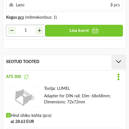
Laos:
3
pcs
Kogus
pcs
(mitmekordsus: 1)
Lisa korvi
SEOTUD TOOTED
ATS 300
Tootja:
LUMEL
Adapter for DIN rail; Dim: 68x68mm;
Dimensions: 72x72mm
Hind ühiku kohta (pcs):
al. 28.63 EUR