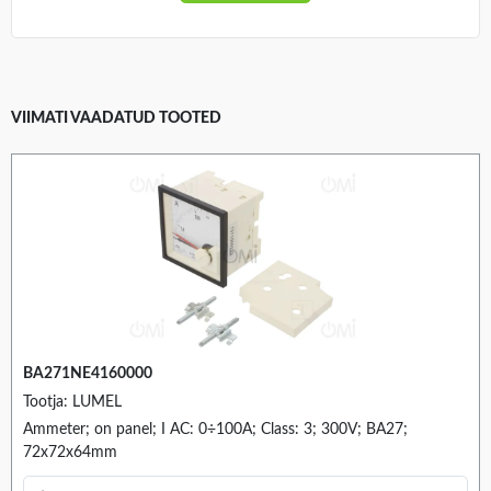
VIIMATI VAADATUD TOOTED
BA271NE4160000
Tootja: LUMEL
Ammeter; on panel; I AC: 0÷100A; Class: 3; 300V; BA27;
72x72x64mm