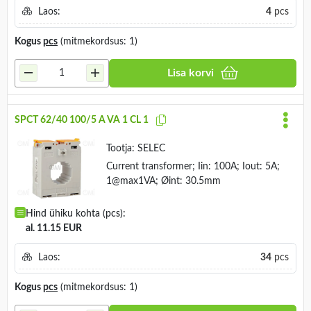
Laos:
4
pcs
Kogus
pcs
(mitmekordsus: 1)
Lisa korvi
SPCT 62/40 100/5 A VA 1 CL 1
Tootja:
SELEC
Current transformer; Iin: 100A; Iout: 5A;
1@max1VA; Øint: 30.5mm
Hind ühiku kohta (pcs):
al. 11.15 EUR
Laos:
34
pcs
Kogus
pcs
(mitmekordsus: 1)