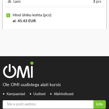
Laos:
3
pcs
Hind ühiku kohta (pcs):
al. 45.43 EUR
Ole OMI uudistega alati kursis
Kampaaniad
Uudised
Allahindlused
Teie e-posti aadress
Liitu