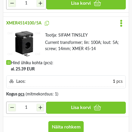
Lisa korvi
XMER4514100/5A
Tootja:
SIFAM TINSLEY
Current transformer; Iin: 100A; Iout: 5A;
screw; 14mm; XMER 45-14
Hind ühiku kohta (pcs):
al. 25.39 EUR
Laos:
1
pcs
Kogus
pcs
(mitmekordsus: 1)
Lisa korvi
Näita rohkem