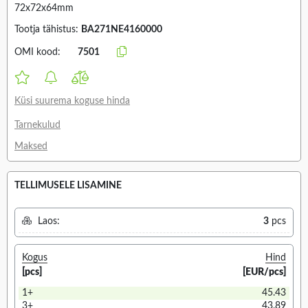
72x72x64mm
Tootja tähistus:
BA271NE4160000
OMI kood:
7501
Küsi suurema koguse hinda
Tarnekulud
Maksed
TELLIMUSELE LISAMINE
Laos:
3
pcs
Kogus
Hind
[pcs]
[EUR/pcs]
1+
45.43
3+
43.89