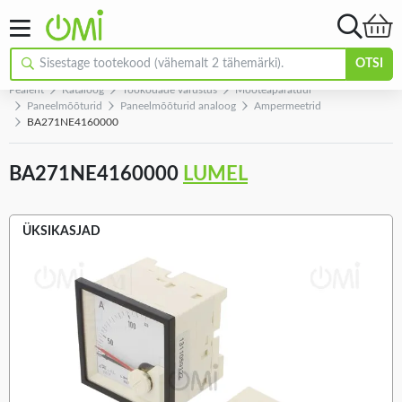
OTSI
Pealeht
Kataloog
Töökodade varustus
Mõõteaparatuur
Paneelmõõturid
Paneelmõõturid analoog
Ampermeetrid
BA271NE4160000
BA271NE4160000
LUMEL
ÜKSIKASJAD