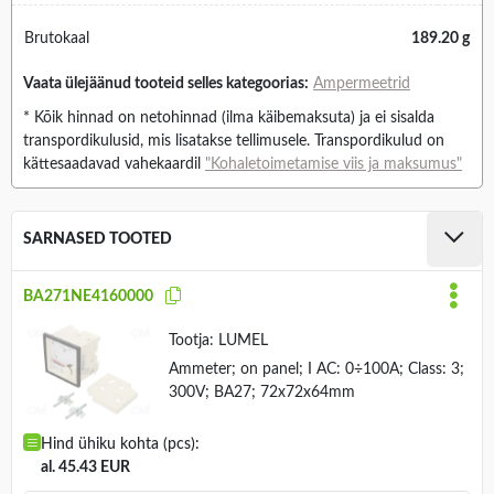
Brutokaal
189.20 g
Vaata ülejäänud tooteid selles kategoorias:
Ampermeetrid
* Kõik hinnad on netohinnad (ilma käibemaksuta) ja ei sisalda
transpordikulusid, mis lisatakse tellimusele. Transpordikulud on
kättesaadavad vahekaardil
"Kohaletoimetamise viis ja maksumus"
SARNASED TOOTED
BA271NE4160000
Tootja:
LUMEL
Ammeter; on panel; I AC: 0÷100A; Class: 3;
300V; BA27; 72x72x64mm
Hind ühiku kohta (pcs):
al. 45.43 EUR