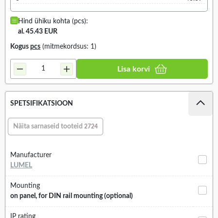
Hind ühiku kohta (pcs):
al. 45.43 EUR
Kogus
pcs
(mitmekordsus: 1)
Lisa korvi
SPETSIFIKATSIOON
Näita sarnaseid tooteid
2724
Manufacturer
LUMEL
Mounting
on panel, for DIN rail mounting (optional)
IP rating