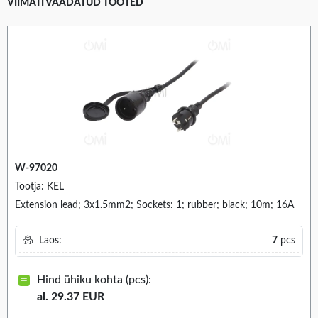
VIIMATI VAADATUD TOOTED
W-97020
Tootja: KEL
Extension lead; 3x1.5mm2; Sockets: 1; rubber; black; 10m; 16A
Laos:
7
pcs
Hind ühiku kohta (pcs):
al. 29.37 EUR