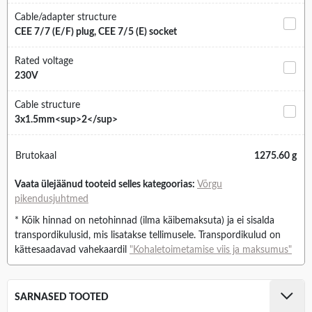
Cable/adapter structure
CEE 7/7 (E/F) plug, CEE 7/5 (E) socket
Rated voltage
230V
Cable structure
3x1.5mm<sup>2</sup>
Brutokaal
1275.60 g
Vaata ülejäänud tooteid selles kategoorias:
Võrgu
pikendusjuhtmed
* Kõik hinnad on netohinnad (ilma käibemaksuta) ja ei sisalda
transpordikulusid, mis lisatakse tellimusele. Transpordikulud on
kättesaadavad vahekaardil
"Kohaletoimetamise viis ja maksumus"
SARNASED TOOTED