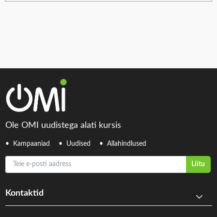
Ole OMI uudistega alati kursis
Kampaaniad
Uudised
Allahindlused
Teie e-posti aadress
Liitu
Kontaktid