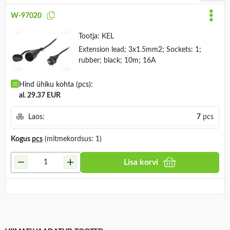
W-97020
Tootja:
KEL
Extension lead; 3x1.5mm2; Sockets: 1;
rubber; black; 10m; 16A
Hind ühiku kohta (pcs):
al. 29.37 EUR
Laos:
7
pcs
Kogus
pcs
(mitmekordsus: 1)
Lisa korvi