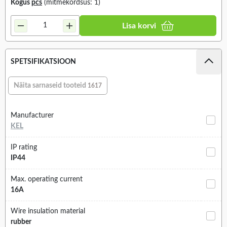
Kogus
pcs
(mitmekordsus: 1)
Lisa korvi
SPETSIFIKATSIOON
Näita sarnaseid tooteid
1617
Manufacturer
KEL
IP rating
IP44
Max. operating current
16A
Wire insulation material
rubber