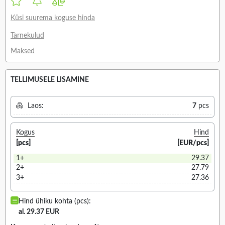
Küsi suurema koguse hinda
Tarnekulud
Maksed
TELLIMUSELE LISAMINE
Laos:
7
pcs
Kogus
Hind
[pcs]
[EUR/pcs]
1+
29.37
2+
27.79
3+
27.36
Hind ühiku kohta (pcs):
al. 29.37 EUR