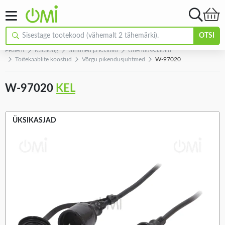
OTSI
Pealeht
Kataloog
Juhtmed ja kaablid
Ühenduskaablid
Toitekaablite koostud
Võrgu pikendusjuhtmed
W-97020
W-97020
KEL
ÜKSIKASJAD