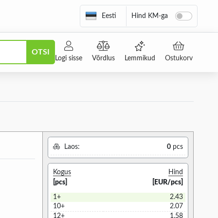
Eesti
Hind KM-ga
OTSI
Logi sisse
Võrdlus
Lemmikud
Ostukorv
Laos:
0
pcs
Kogus
Hind
[pcs]
[EUR/pcs]
1+
2.43
10+
2.07
12+
1.58