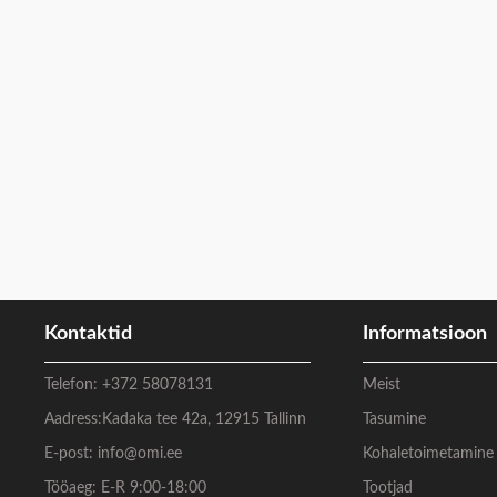
Kontaktid
Informatsioon
Telefon:
+372 58078131
Meist
Aadress:
Kadaka tee 42a, 12915 Tallinn
Tasumine
E-post:
info@omi.ee
Kohaletoimetamine
Tööaeg: E-R 9:00-18:00
Tootjad