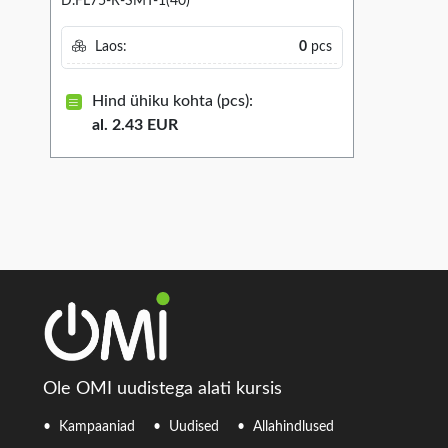
D.FL75-R-SMT-1(40)
Laos:
0
pcs
Hind ühiku kohta (pcs):
al. 2.43 EUR
Ole OMI uudistega alati kursis
Kampaaniad
Uudised
Allahindlused