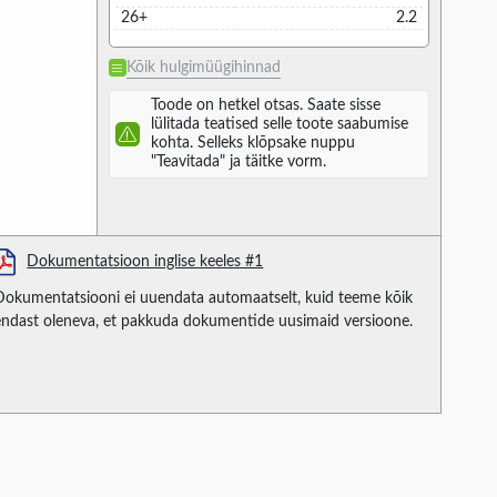
26+
2.2
Kõik hulgimüügihinnad
Toode on hetkel otsas. Saate sisse
lülitada teatised selle toote saabumise
kohta. Selleks klõpsake nuppu
"Teavitada" ja täitke vorm.
Dokumentatsioon inglise keeles #1
Dokumentatsiooni ei uuendata automaatselt, kuid teeme kõik
endast oleneva, et pakkuda dokumentide uusimaid versioone.