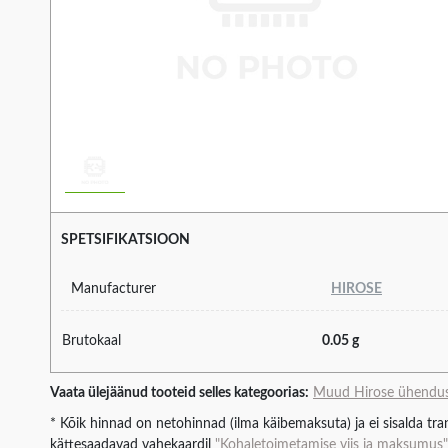
SPETSIFIKATSIOON
Manufacturer
HIROSE
Brutokaal
0.05 g
Vaata ülejäänud tooteid selles kategoorias:
Muud Hirose ühendu
* Kõik hinnad on netohinnad (ilma käibemaksuta) ja ei sisalda tran
kättesaadavad vahekaardil
"Kohaletoimetamise viis ja maksumus"