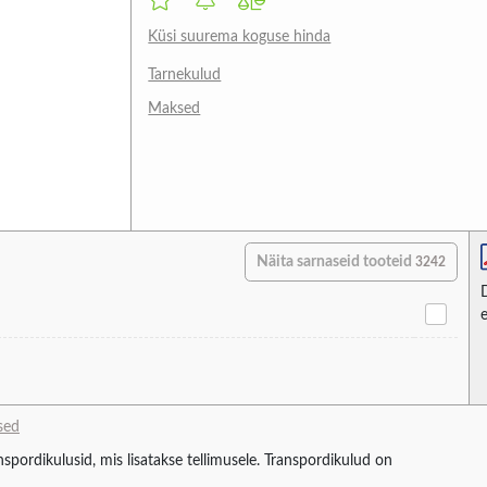
Küsi suurema koguse hinda
Tarnekulud
Maksed
Näita sarnaseid tooteid
3242
sed
spordikulusid, mis lisatakse tellimusele. Transpordikulud on