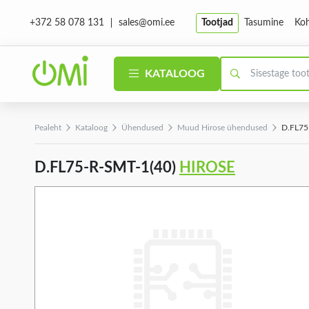
sales@omi.ee
Tootjad
Tasumine
Koh
+372 58 078 131
KATALOOG
Pealeht
Kataloog
Ühendused
Muud Hirose ühendused
D.FL75
D.FL75-R-SMT-1(40)
HIROSE