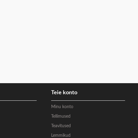
Teie konto
Minu konto
Tellimused
Teavitused
Lemmikud