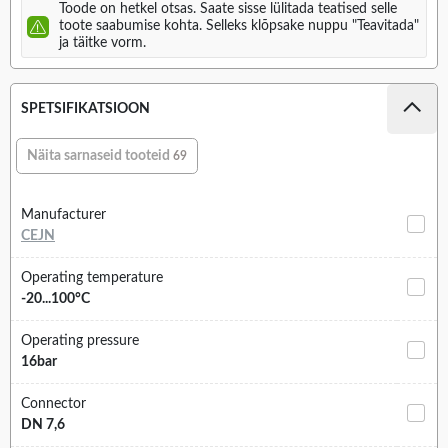
Toode on hetkel otsas. Saate sisse lülitada teatised selle
toote saabumise kohta. Selleks klõpsake nuppu "Teavitada"
ja täitke vorm.
SPETSIFIKATSIOON
Näita sarnaseid tooteid
69
Manufacturer
CEJN
Operating temperature
-20...100°C
Operating pressure
16bar
Connector
DN 7,6