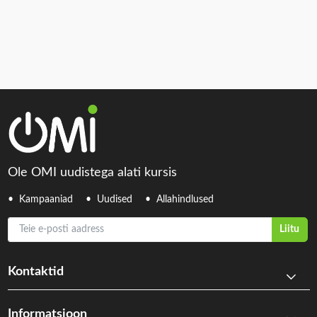
Ole OMI uudistega alati kursis
Kampaaniad
Uudised
Allahindlused
Teie e-posti aadress
Liitu
Kontaktid
Informatsioon