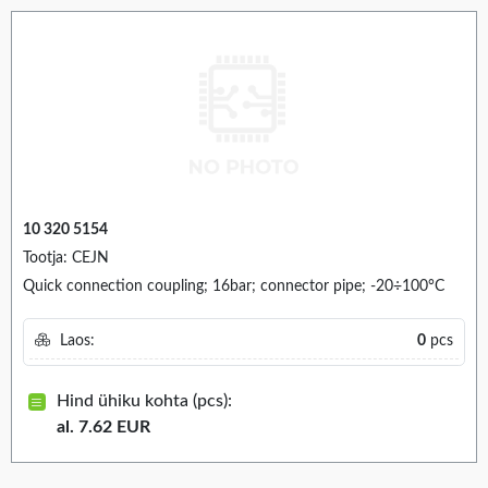
10 320 5154
Tootja: CEJN
Quick connection coupling; 16bar; connector pipe; -20÷100°C
Laos:
0
pcs
Hind ühiku kohta (pcs):
al. 7.62 EUR