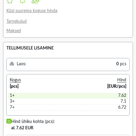
Küsi suurema koguse hinda
Tarnekulud
Maksed
TELLIMUSELE LISAMINE
Laos:
0
pcs
Kogus
Hind
[pcs]
[EUR/pcs]
1+
7.62
3+
7.1
7+
6.72
Hind ühiku kohta (pcs):
al. 7.62 EUR