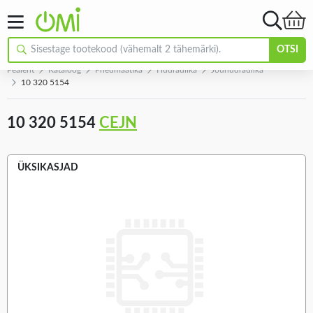
OTSI
Pealeht
Kataloog
Pneumaatika
Hüdraulika
Jõuhüdraulika
10 320 5154
10 320 5154
CEJN
ÜKSIKASJAD