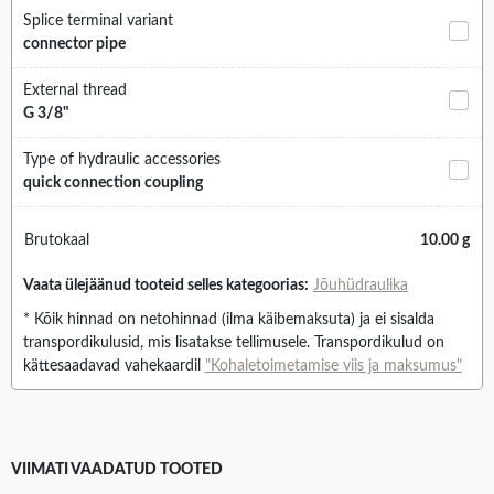
Splice terminal variant
connector pipe
External thread
G 3/8"
Type of hydraulic accessories
quick connection coupling
Brutokaal
10.00 g
Vaata ülejäänud tooteid selles kategoorias:
Jõuhüdraulika
* Kõik hinnad on netohinnad (ilma käibemaksuta) ja ei sisalda
transpordikulusid, mis lisatakse tellimusele. Transpordikulud on
kättesaadavad vahekaardil
"Kohaletoimetamise viis ja maksumus"
VIIMATI VAADATUD TOOTED