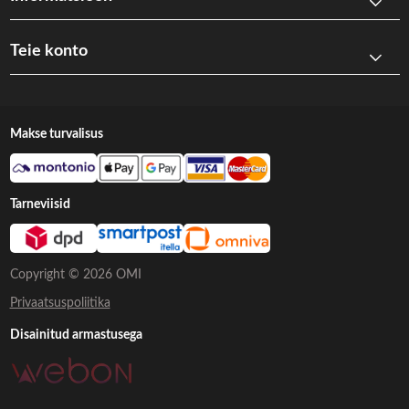
Teie konto
Makse turvalisus
Tarneviisid
Copyright © 2026 OMI
Privaatsuspoliitika
Disainitud armastusega